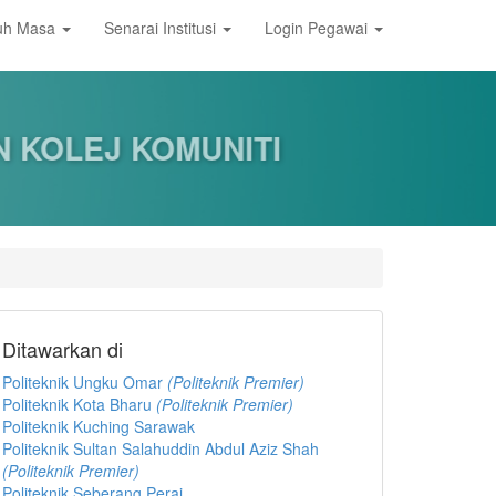
nuh Masa
Senarai Institusi
Login Pegawai
 KOLEJ KOMUNITI
Ditawarkan di
Politeknik Ungku Omar
(
P
oliteknik Premier)
Politeknik Kota Bharu
(
P
oliteknik Premier)
Politeknik Kuching Sarawak
Politeknik Sultan Salahuddin Abdul Aziz Shah
(
P
oliteknik Premier)
Politeknik Seberang Perai