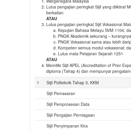
Warganegara Malaysia
Lulus pengajian peringkat Sijil yang diiktira
berkaitan
ATAU
Lulus pengajian peringkat Sijil Vokasional M
Kepujian Bahasa Melayu SVM 1104; d
PNGK Akademik sekurang – kurangnya
PNGK Vokasional sama atau lebih dari
Kompeten semua modul vokasional; d
Lulus mata Pelajaran Sejarah 1251
ATAU
Memiliki Sijil APEL (Accreditation of Prior E
diploma (Tahap 4) dan mempunyai pengalama
1
Sijil Politeknik Tahap 3, KKM
Sijil Pemasaran
Sijil Pemprosesan Data
Sijil Pengajian Perniagaan
Sijil Penyimpanan Kira