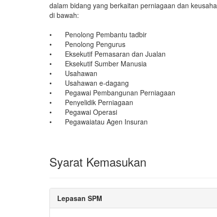
dalam bidang yang berkaitan perniagaan dan keusaha
di bawah:
•
Penolong Pembantu tadbir
•
Penolong Pengurus
•
Eksekutif Pemasaran dan Jualan
•
Eksekutif Sumber Manusia
•
Usahawan
•
Usahawan e-dagang
•
Pegawai Pembangunan Perniagaan
•
Penyelidik Perniagaan
•
Pegawai Operasi
•
Pegawaiatau Agen Insuran
Syarat Kemasukan
Lepasan SPM