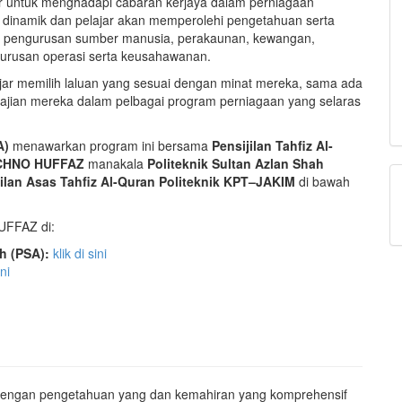
ar untuk menghadapi cabaran kerjaya dalam perniagaan
ah dinamik dan pelajar akan memperolehi pengetahuan serta
n, pengurusan sumber manusia, perakaunan, kewangan,
urusan operasi serta keusahawanan.
jar memilih laluan yang sesuai dengan minat mereka, sama ada
ajian mereka dalam pelbagai program perniagaan yang selaras
A)
menawarkan program ini bersama
Pensijilan Tahfiz Al-
CHNO HUFFAZ
manakala
Politeknik Sultan Azlan Shah
jilan Asas Tahfiz Al-Quran Politeknik KPT–JAKIM
di bawah
UFFAZ di:
h (PSA):
klik di sini
ini
 dengan pengetahuan yang dan kemahiran yang komprehensif