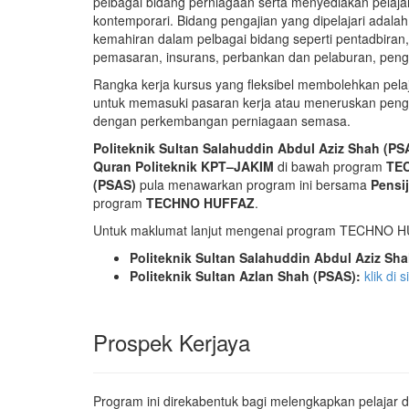
pelbagai bidang perniagaan serta menyediakan pelaj
kontemporari. Bidang pengajian yang dipelajari adal
kemahiran dalam pelbagai bidang seperti pentadbira
pemasaran, insurans, perbankan dan pelaburan, peng
Rangka kerja kursus yang fleksibel membolehkan pela
untuk memasuki pasaran kerja atau meneruskan peng
dengan perkembangan perniagaan semasa.
Politeknik Sultan Salahuddin Abdul Aziz Shah (PS
Quran Politeknik KPT–JAKIM
di bawah program
TE
(PSAS)
pula menawarkan program ini bersama
Pensi
program
TECHNO HUFFAZ
.
Untuk maklumat lanjut mengenai program TECHNO H
Politeknik Sultan Salahuddin Abdul Aziz Sha
Politeknik Sultan Azlan Shah (PSAS):
klik di s
Prospek Kerjaya
Program ini direkabentuk bagi melengkapkan pelajar