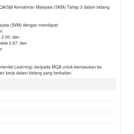
f MQA/Sijil Kemahiran Malaysia (SKM) Tahap 3 dalam bidang
alaysia (SVM) dengan mendapat:
an
 2.00; dan
pada 2.67; dan
an
xperiential Learning) daripada MQA untuk kemasukan ke
n kerja dalam bidang yang berkaitan.