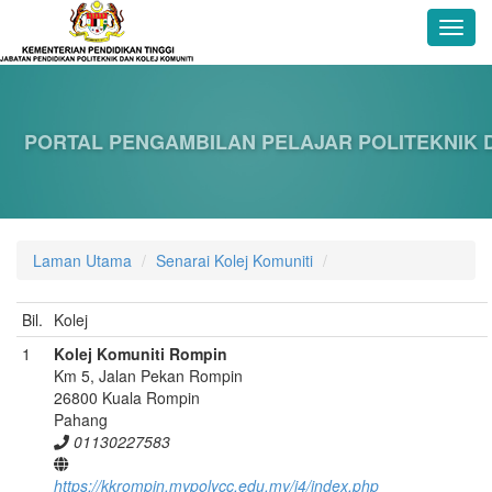
PORTAL PENGAMBILAN PELAJAR POLITEKNIK 
Laman Utama
Senarai Kolej Komuniti
Bil.
Kolej
1
Kolej Komuniti Rompin
Km 5, Jalan Pekan Rompin
26800 Kuala Rompin
Pahang
01130227583
https://kkrompin.mypolycc.edu.my/j4/index.php